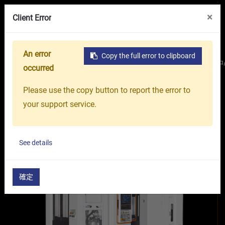
線上展覽館
關於我們
台中精機集團
×
Client Error
An error
Copy the full error to clipboard
首頁
產品介紹
工具機
綜合加工中心機
臥式加工中
occurred
臥式加工中心 Vcenter-H 系列
Please use the copy button to report the error to
臥式加工中心
your support service.
Vcenter-NH5000
Vcenter-H400
Vcenter-H5
See details
確定