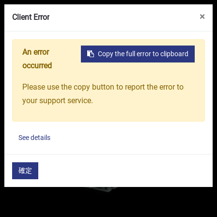
線上展覽館
關於我們
台中精機集團
×
Client Error
An error
Copy the full error to clipboard
首頁
產品介紹
工具機
綜合加工中心機
臥式加
occurred
Please use the copy button to report the error to
your support service.
See details
確定