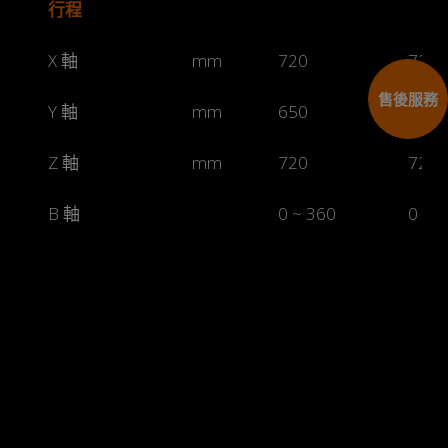
行程
X 軸
mm
720
720
售後服務
Y 軸
mm
650
650
Z 軸
mm
720
720
B 軸
0 ~ 360
0 ~ 
工作台
Cookies 資訊
本網站使用Cookies及蒐集相關網站內使用者行為來提供
尺寸
mm
500 x 500
500 
最佳服務並改善使用體驗。詳細內容請參閱隱私權政
策。您可以隨時變更您是否同意本網站使用Cookies。若
表面配置
mm
M16 x P2.0
M16 
您繼續瀏覽本網站，即表示您同意本網站使用Cookies。
同意
拒絕
最大荷重
公斤
800
800