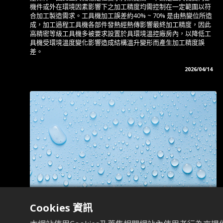
機件或外在環境因素影響下之加工精度均需控制在一定範圍以符
合加工製造需求。工具機加工誤差約40% ~ 70% 是由熱變位所造
成，加工過程工具機各部件發熱經熱傳影響最終加工精度，因此
高精密等級工具機多被要求設置於具環境溫控廠房內，以降低工
具機受環境溫度變化影響造成結構溫升變形而產生加工精度誤
差。
2026/04/14
Cookies 資訊
從環境規劃著手，打造適宜的的加工作業環境
在精密加工領域中，工具機的加工精度除了仰賴機台本身的剛性