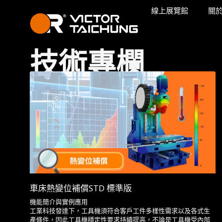
線上展覽館
關
技術專欄
首頁
資源中心
技術專欄
台中精機．精機造極
車床熱變位補償STD 標準版
機能簡介與實例應用
工業科技發達下，工具機須符合客戶工件多樣性需求以及各式生
產條件，因此工具機穩定性要求持續提高，不論是工具機受內部