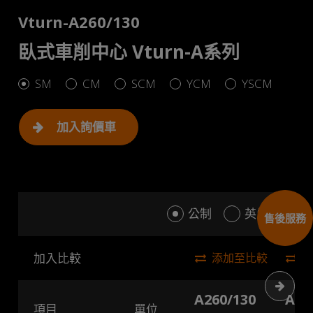
Vturn-A260/130
臥式車削中心 Vturn-A系列
SM
CM
SCM
YCM
YSCM
加入詢價車
公制
英制
售後服務
加入比較
添加至比較
下一
A260/130
A26
項目
單位