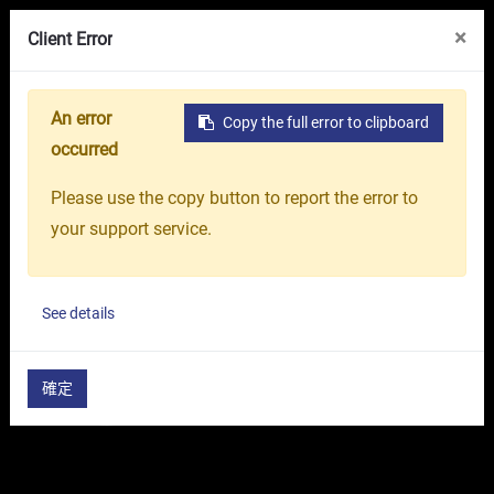
線上展覽館
關於我們
台中精機集團
×
Client Error
An error
Copy the full error to clipboard
首頁
產品介紹
工具機
CNC車床
高性能硬軌CN
occurred
Please use the copy button to report the error to
your support service.
See details
確定