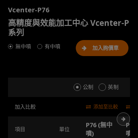
Vcenter-P76
高精度與效能加工中心 Vcenter-P
系列
無中噴
有中噴
加入詢價車
公制
英制
加入比較
添加至比較
下一
P76 (無中
P76
項目
單位
噴)
噴)