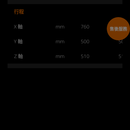
行程
X 軸
mm
760
760
售後服務
Y 軸
mm
500
500
Z 軸
mm
510
510
工作台
Cookies 資訊
尺寸
mm
840 x 500
840 
本網站使用Cookies及蒐集相關網站內使用者行為來提供
最佳服務並改善使用體驗。詳細內容請參閱隱私權政
T型溝
mm
4 x 18 x 100
4 x 1
策。您可以隨時變更您是否同意本網站使用Cookies。若
您繼續瀏覽本網站，即表示您同意本網站使用Cookies。
最大荷重
公斤
500
500
同意
拒絕