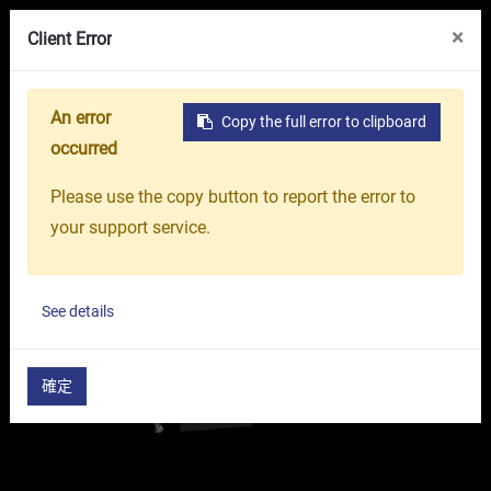
線上展覽館
關於我們
台中精機集團
×
Client Error
An error
Copy the full error to clipboard
首頁
產品介紹
工具機
綜合加工中心機
高性能
occurred
Please use the copy button to report the error to
your support service.
See details
確定