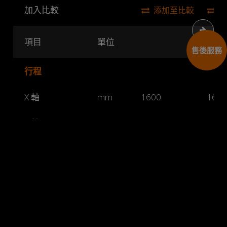
加入比較
添加至比較
下一
項目
單位
售後服務
行程
X 軸
mm
1600
1600
Y 軸
mm
700
700
Cookies 資訊
600 (V), 1000
600 (
Z 軸
mm
本網站使用Cookies及蒐集相關網站內使用者行為來提供
(H)
(H)
最佳服務並改善使用體驗。詳細內容請參閱隱私權政
策。您可以隨時變更您是否同意本網站使用Cookies。若
B 軸
-30 ~ 110
-30 
您繼續瀏覽本網站，即表示您同意本網站使用Cookies。
同意
拒絕
C 軸
deg
0 ~ 360
0 ~ 