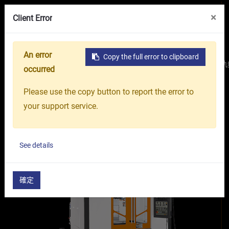
线上展览馆
关于我们
台中精机集团
×
Client Error
An error
Copy the full error to clipboard
首页
产品介绍
工具机
综合加工中心机
战斗型线轨
occurred
立式加工中心 Vcenter-F系列
Please use the copy button to report the error to
战斗型线轨综合加工机
your support service.
Vcenter-F76
Vcenter-F106
See details
確定