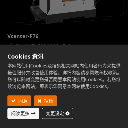
Vcenter-F76
行程 (X/Y/Z): 760 / 500 / 510 mm
快速进给 32/32/32 m/min
Cookies 资讯
8000 rpm 主轴输出 15 kW (S3)
本网站使用Cookies及搜集相关网站内使用者行为来提供
最佳服务并改善使用体验。详细内容请参阅隐私权政策。
滚柱式滑轨和Ø40 mm球螺杆
您可以随时变更您是否同意本网站使用Cookies。若您继
包含螺旋屑清除器
续浏览本网站，即表示您同意本网站使用Cookies。
最大负载：500公斤
同意
拒绝
详细规格
阅读更多
变更设定