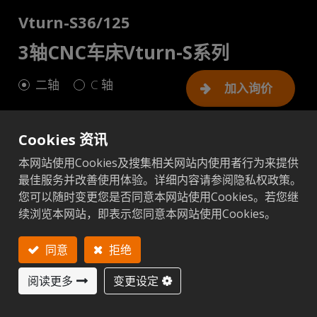
Vturn-S36/125
3轴CNC车床Vturn-S系列
二轴
C 轴
加入询价
Cookies 资讯
本网站使用Cookies及搜集相关网站内使用者行为来提供
公制
英制
最佳服务并改善使用体验。详细内容请参阅隐私权政策。
您可以随时变更您是否同意本网站使用Cookies。若您继
续浏览本网站，即表示您同意本网站使用Cookies。
添加至比较
添加至比较
下一
同意
拒绝
S36/125 (二
S36/
项目
单位
阅读更多
变更设定
轴)
轴)