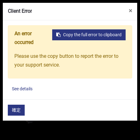
线上展览馆
关于我们
台中精机集团
×
Client Error
An error
Copy the full error to clipboard
首页
产品介绍
工具机
CNC车床
高刚性硬轨CN
occurred
Please use the copy button to report the error to
your support service.
See details
確定