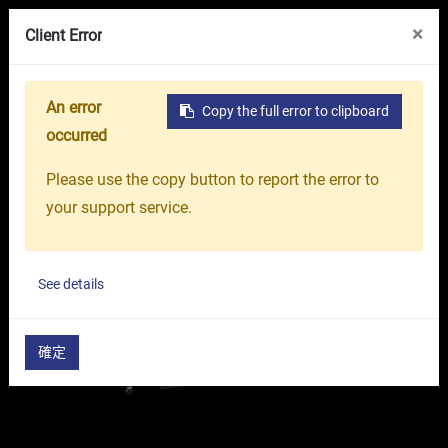
线上展览馆
关于我们
台中精机集团
×
Client Error
An error
Copy the full error to clipboard
首页
产品介绍
工具机
综合加工中心机
高刚性
occurred
Please use the copy button to report the error to
your support service.
See details
確定