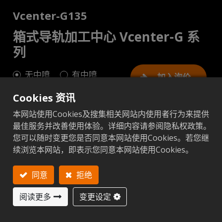
Vcenter-G135
箱式导轨加工中心 Vcenter-G 系
列
无中喷
有中喷
加入询价
Cookies 资讯
本网站使用Cookies及搜集相关网站内使用者行为来提供
最佳服务并改善使用体验。详细内容请参阅隐私权政策。
您可以随时变更您是否同意本网站使用Cookies。若您继
公制
英制
续浏览本网站，即表示您同意本网站使用Cookies。
添加至比较
添加至比较
同意
拒绝
下一
阅读更多
变更设定
G135 (无中
G13
项目
单位
喷)
喷)